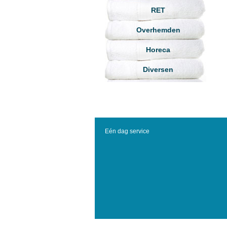
RET
Overhemden
Horeca
Diversen
Eén dag service