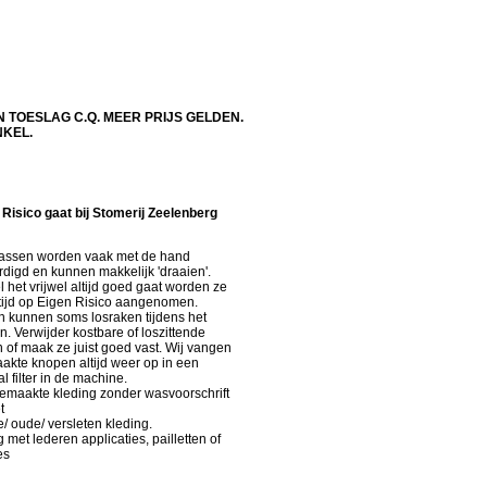
N TOESLAG C.Q. MEER PRIJS GELDEN.
NKEL.
Risico gaat bij Stomerij Zeelenberg
assen worden vaak met de hand
rdigd en kunnen makkelijk 'draaien'.
 het vrijwel altijd goed gaat worden ze
ltijd op Eigen Risico aangenomen.
 kunnen soms losraken tijdens het
n. Verwijder kostbare of loszittende
 of maak ze juist goed vast. Wij vangen
aakte knopen altijd weer op in een
l filter in de machine.
maakte kleding zonder wasvoorschrift
t
e/ oude/ versleten kleding.
 met lederen applicaties, pailletten of
es