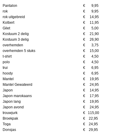
Pantalon
€ 9,95
rok
€ 9,95
rok uitgebreid
€ 14,95
Kolbert
€ 11,95
Gilet
€ 5,00
Kostuum 2 delig
€ 21,90
Kostuum 3 delig
€ 26,90
overhemden
€ 3,75
overhemden 5 stuks
€ 15,00
t-shirt
€ 4,50
polo
€ 4,50
trui
€ 6,95
hoody
€ 6,95
Mantel
€ 19,95
Mantel Gewateerd
€ 24,95
Japon
€ 14,95
Japon marokaans
€ 17,95
Japon lang
€ 19,95
Japon avond
€ 24,95
trouwjurk
€ 115,00
Broekpak
€ 22,95
Toga
€ 24,95
Donsjas
€ 29,95