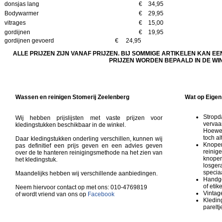
donsjas lang
€ 34,95
Bodywarmer
€ 29,95
vitrages
€ 15,00
gordijnen
€ 19,95
gordijnen gevoerd € 24,95
ALLE PRIJZEN ZIJN VANAF PRIJZEN. BIJ SOMMIGE ARTIKELEN KAN EE
PRIJZEN WORDEN BEPAALD IN DE WI
Wassen en reinigen Stomerij Zeelenberg
Wat op Eigen 
Stropd
Wij hebben prijslijsten met vaste prijzen voor
vervaa
kledingstukken beschikbaar in de winkel.
Hoewel
toch a
Daar kledingstukken onderling verschillen, kunnen wij
Knopen
pas definitief een prijs geven en een advies geven
reinige
over de te hanteren reinigingsmethode na het zien van
knopen
het kledingstuk.
losger
speciaa
Maandelijks hebben wij verschillende aanbiedingen.
Handge
of etike
Neem hiervoor contact op met ons: 010-4769819
Vintag
of wordt vriend van ons op
Facebook
Kleding
pareltj